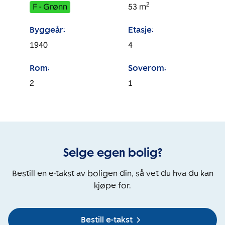
2
F - Grønn
53
m
Byggeår:
Etasje:
1940
4
Rom:
Soverom:
2
1
Selge egen bolig?
Bestill en e-takst av boligen din, så vet du hva du kan
kjøpe for.
Bestill e-takst