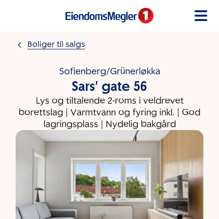
Gå til innholdet
Boliger til salgs
Sofienberg/Grünerløkka
Sars' gate 56
Lys og tiltalende 2-roms i veldrevet
borettslag | Varmtvann og fyring inkl. | God
lagringsplass | Nydelig bakgård