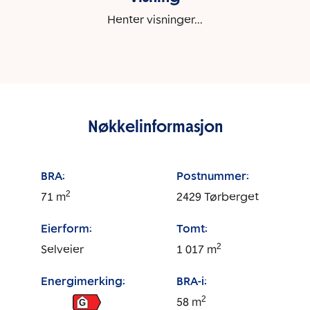
Henter visninger...
Nøkkelinformasjon
BRA:
Postnummer:
2
71
m
2429
Tørberget
Eierform:
Tomt:
2
Selveier
1 017
m
Energimerking:
BRA-i:
2
58
m
G