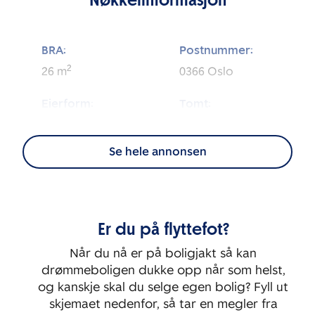
BRA:
Postnummer:
2
26
m
0366
Oslo
Eierform:
Tomt:
2
Eierseksjon
659
m
Se hele annonsen
Energimerking:
BRA-i:
2
F - Rød
26
m
Byggeår:
Etasje:
Er du på flyttefot?
1901
4
Når du nå er på boligjakt så kan
Rom:
drømmeboligen dukke opp når som helst,
1
og kanskje skal du selge egen bolig? Fyll ut
skjemaet nedenfor, så tar en megler fra