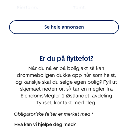
Eierform:
Tomt:
2
Eierseksjon
1 329
m
Se hele annonsen
Energimerking:
BRA-i:
2
63
m
C
Byggeår:
Etasje:
Er du på flyttefot?
2004
2
Når du nå er på boligjakt så kan
Rom:
Soverom:
drømmeboligen dukke opp når som helst,
2
1
og kanskje skal du selge egen bolig? Fyll ut
skjemaet nedenfor, så tar en megler fra
EiendomsMegler 1 Østlandet, avdeling
Tynset, kontakt med deg.
Obligatoriske felter er merket med *
Hva kan vi hjelpe deg med?