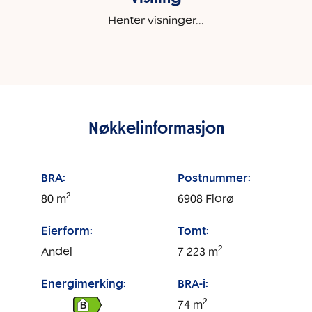
Henter visninger...
Nøkkelinformasjon
BRA:
Postnummer:
2
80
m
6908
Florø
Eierform:
Tomt:
2
Andel
7 223
m
Energimerking:
BRA-i:
2
74
m
B