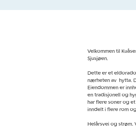
Velkommen til Kuåsen
Sjusjøen.

Dette er et eldorado 
nærheten av  hytta. D
Eiendommen er innho
en tradisjonell og h
har flere soner og et
inndelt i flere rom 
Helårsvei og strøm. V