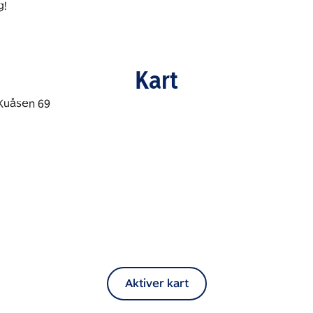
g!
Kart
Aktiver kart