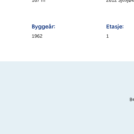
167
m
2612
Sjusjø
Byggeår:
Etasje:
1962
1
Be