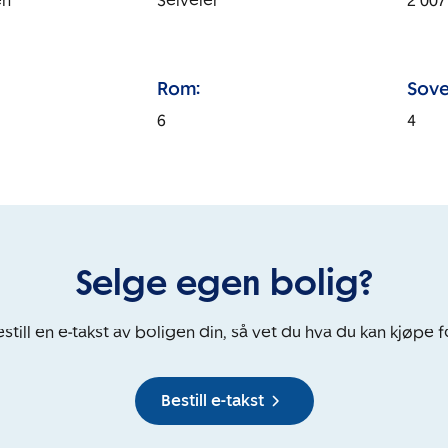
en
Selveier
2 007
Rom:
Sove
6
4
Selge egen bolig?
still en e-takst av boligen din, så vet du hva du kan kjøpe f
Bestill e-takst