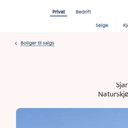
Gå til innholdet
Privat
Bedrift
Selge
K
Boliger til salgs
Sja
Naturskj