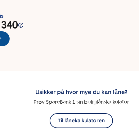
is
 340
e
Usikker på hvor mye du kan låne?
Prøv SpareBank 1 sin boliglånskalkulator
Til lånekalkulatoren