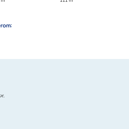
m
111
m
rom:
or.