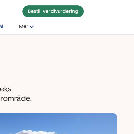
Bestill verdivurdering
al
Mer
eks.
urområde.