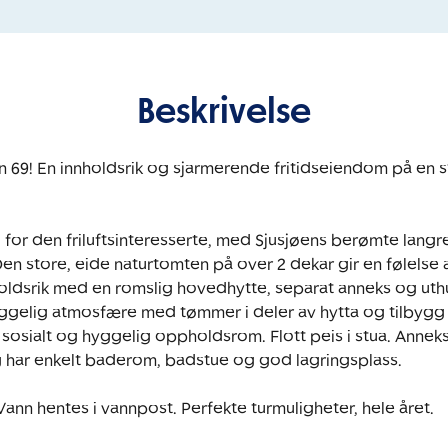
Beskrivelse
 69! En innholdsrik og sjarmerende fritidseiendom på en s
for den friluftsinteresserte, med Sjusjøens berømte langren
en store, eide naturtomten på over 2 dekar gir en følelse av
ldsrik med en romslig hovedhytte, separat anneks og uthu
yggelig atmosfære med tømmer i deler av hytta og tilbygg i
 sosialt og hyggelig oppholdsrom. Flott peis i stua. Anneks
og har enkelt baderom, badstue og god lagringsplass. 

ann hentes i vannpost. Perfekte turmuligheter, hele året.
