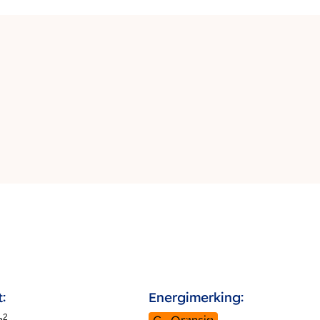
:
Energimerking:
2