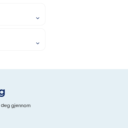
eg
i deg gjennom