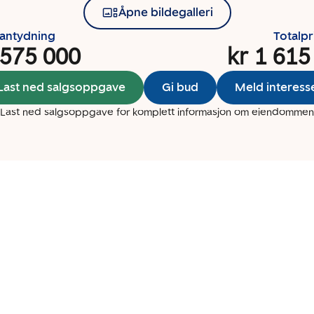
Åpne bildegalleri
santydning
Totalpr
 575 000
kr 1 615
Last ned salgsoppgave
Gi bud
Meld interess
Last ned salgsoppgave for komplett informasjon om eiendommen