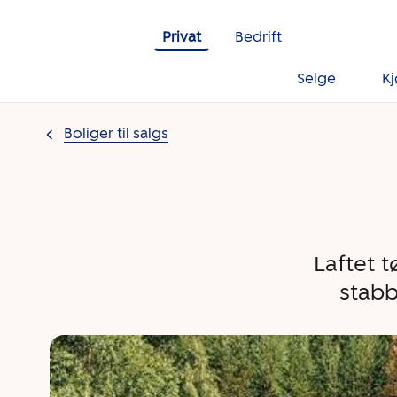
Gå til innholdet
Privat
Bedrift
Selge
K
Boliger til salgs
Laftet 
stabb