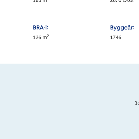
185
m
2670
Otta
BRA-i:
Byggeår:
2
126
m
1746
Be