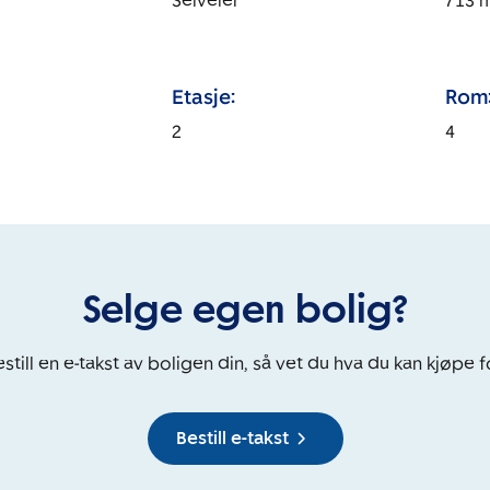
Selveier
713
Etasje:
Rom
2
4
Selge egen bolig?
still en e-takst av boligen din, så vet du hva du kan kjøpe f
Bestill e-takst