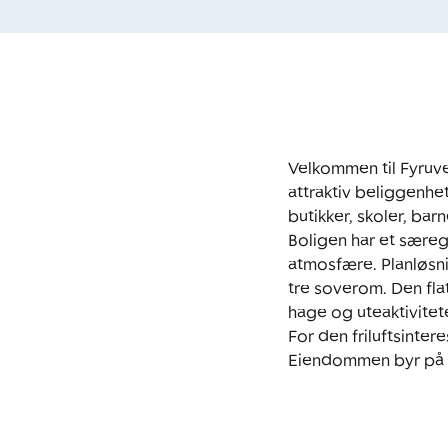
Velkommen til Fyruve
attraktiv beliggenhe
butikker, skoler, bar
Boligen har et sære
atmosfære. Planløsn
tre soverom. Den fla
hage og uteaktivitete
For den friluftsinter
Eiendommen byr på e