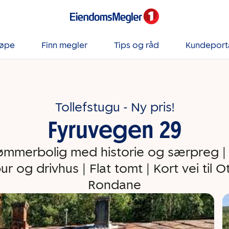
jøpe
Finn megler
Tips og råd
Kundeport
Tollefstugu - Ny pris!
Fyruvegen 29
tømmerbolig med historie og særpreg | 
ur og drivhus | Flat tomt | Kort vei til O
Rondane