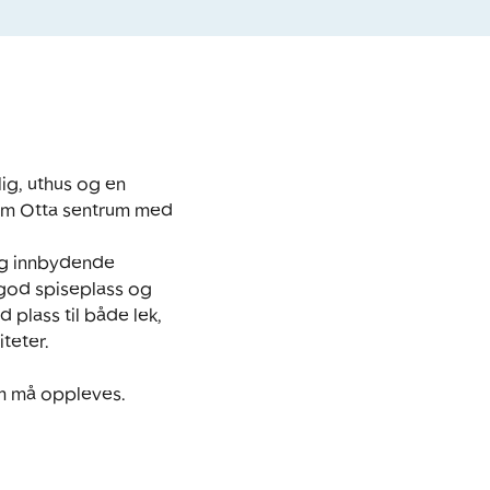
g, uthus og en 
som Otta sentrum med 
g innbydende 
god spiseplass og 
lass til både lek, 
eter. 

om må oppleves.