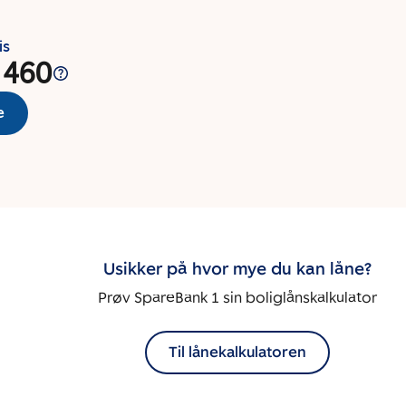
is
 460
e
Usikker på hvor mye du kan låne?
Prøv SpareBank 1 sin boliglånskalkulator
Til lånekalkulatoren