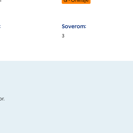
m
G - Oransje
:
Soverom:
3
or.