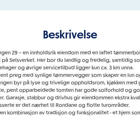
Beskrivelse
gen 29 – en innholdsrik eiendom med en laftet tømmerboli
t på Selsverket. Her bor du landlig og fredelig, samtidig 
nehager og øvrige servicetilbud ligger kun ca. 3 km unna. 

gent preg med synlige tømmervegger som skaper en lun o
ingen byr på lyse og trivelige oppholdsrom, kjøkken med 
te, pent opparbeidede tomten har gode solforhold og god p
r. Garasje, stabbur og drivhus gir eiendommen ekstra kvalit
esserte er det nærhet til Rondane og flotte turområder.

n kombinasjon av tradisjon og funksjonalitet - et hjem s