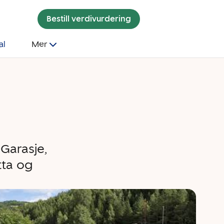
Bestill verdivurdering
al
Mer
Garasje,
tta og