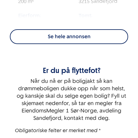
2
200
m
3215
Sandefjord
Eierform:
Tomt:
2
Selveier
999
m
Se hele annonsen
Energimerking:
BRA-i:
2
G - Rød
184
m
Byggeår:
Soverom:
Er du på flyttefot?
1965
3
Når du nå er på boligjakt så kan
drømmeboligen dukke opp når som helst,
og kanskje skal du selge egen bolig? Fyll ut
skjemaet nedenfor, så tar en megler fra
EiendomsMegler 1 Sør-Norge, avdeling
Sandefjord, kontakt med deg.
Obligatoriske felter er merket med *