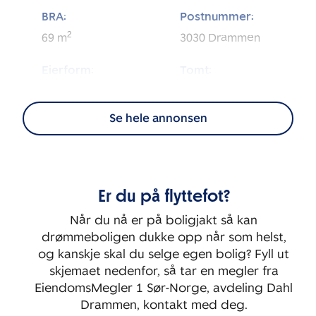
BRA:
Postnummer:
2
69
m
3030
Drammen
Eierform:
Tomt:
2
Andel
3 631
m
Se hele annonsen
Energimerking:
BRA-i:
2
62
m
C
Byggeår:
Etasje:
Er du på flyttefot?
2007
2
Når du nå er på boligjakt så kan
Rom:
Soverom:
drømmeboligen dukke opp når som helst,
3
2
og kanskje skal du selge egen bolig? Fyll ut
skjemaet nedenfor, så tar en megler fra
EiendomsMegler 1 Sør-Norge, avdeling Dahl
Drammen, kontakt med deg.