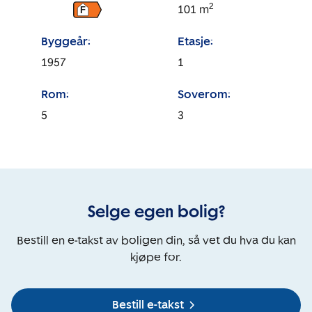
2
101
m
F
Byggeår:
Etasje:
1957
1
Rom:
Soverom:
5
3
Selge egen bolig?
Bestill en e-takst av boligen din, så vet du hva du kan
kjøpe for.
Bestill e-takst