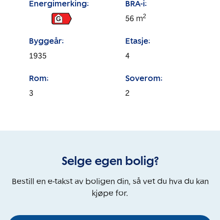
Energimerking:
BRA-i:
2
56
m
G
Byggeår:
Etasje:
1935
4
Rom:
Soverom:
3
2
Selge egen bolig?
Bestill en e-takst av boligen din, så vet du hva du kan
kjøpe for.