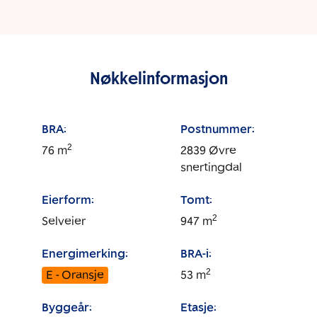
Nøkkelinformasjon
BRA:
Postnummer:
2
76
m
2839
Øvre
snertingdal
Eierform:
Tomt:
2
Selveier
947
m
Energimerking:
BRA-i:
2
E - Oransje
53
m
Byggeår:
Etasje: