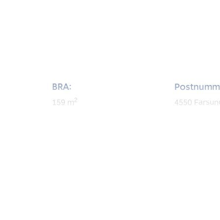
BRA:
Postnumm
2
159
m
4550
Farsun
Byggeår:
1958