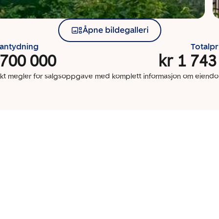
Åpne bildegalleri
santydning
Totalpr
 700 000
kr 1 743
kt megler for salgsoppgave med komplett informasjon om eien