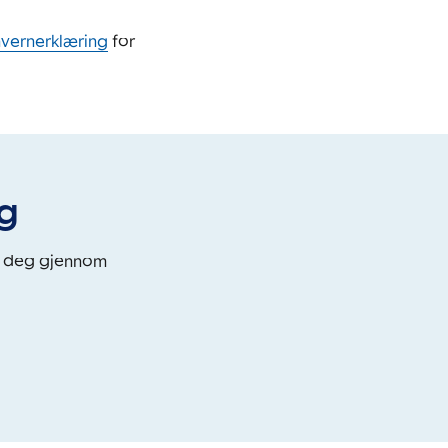
nvernerklæring
for
eg
i deg gjennom