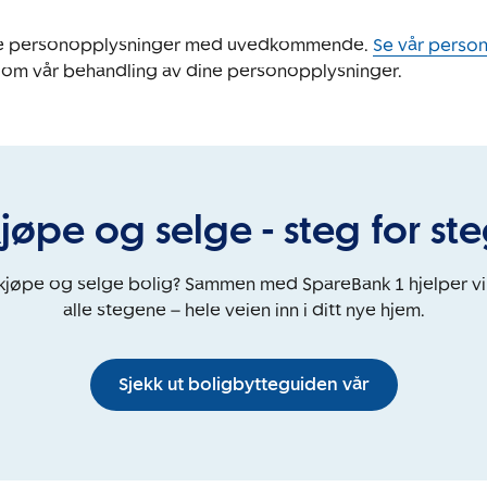
ine personopplysninger med uvedkommende.
Se vår perso
 om vår behandling av dine personopplysninger.
jøpe og selge - steg for st
 kjøpe og selge bolig? Sammen med SpareBank 1 hjelper v
alle stegene – hele veien inn i ditt nye hjem.
Sjekk ut boligbytteguiden vår