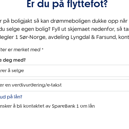
Er du på flyttefot?
r på boligjakt så kan drømmeboligen dukke opp når 
 du selge egen bolig? Fyll ut skjemaet nedenfor, så ta
gler 1 Sør-Norge, avdeling Lyngdal & Farsund, kon
lter er merket med *
pe deg med?
rer å selge
er en verdivurdering/e-takst
bud på lån?
ønsker å bli kontaktet av SpareBank 1 om lån