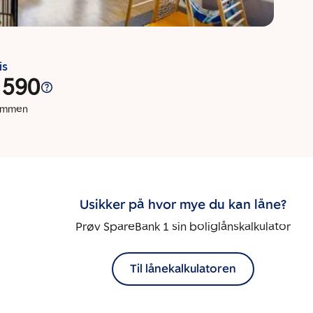
is
 590
dommen
Usikker på hvor mye du kan låne?
Prøv SpareBank 1 sin boliglånskalkulator
Til lånekalkulatoren