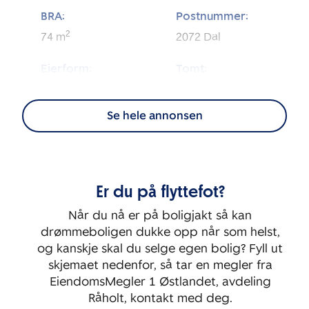
BRA:
Postnummer:
2
74
m
2072
Dal
Eierform:
Tomt:
2
Eierseksjon
5 500
m
Se hele annonsen
Energimerking:
BRA-i:
2
A - Rød
69
m
Byggeår:
Etasje:
Er du på flyttefot?
2016
1
Når du nå er på boligjakt så kan
Rom:
Soverom:
drømmeboligen dukke opp når som helst,
3
2
og kanskje skal du selge egen bolig? Fyll ut
skjemaet nedenfor, så tar en megler fra
EiendomsMegler 1 Østlandet, avdeling
Råholt, kontakt med deg.