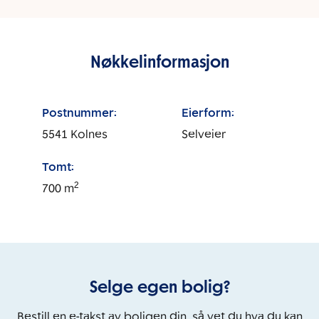
Nøkkelinformasjon
Postnummer:
Eierform:
5541
Kolnes
Selveier
Tomt:
2
700
m
Selge egen bolig?
Bestill en e-takst av boligen din, så vet du hva du kan