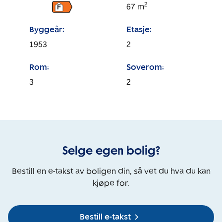
2
67
m
F
Byggeår:
Etasje:
1953
2
Rom:
Soverom:
3
2
Selge egen bolig?
Bestill en e-takst av boligen din, så vet du hva du kan
kjøpe for.
Bestill e-takst