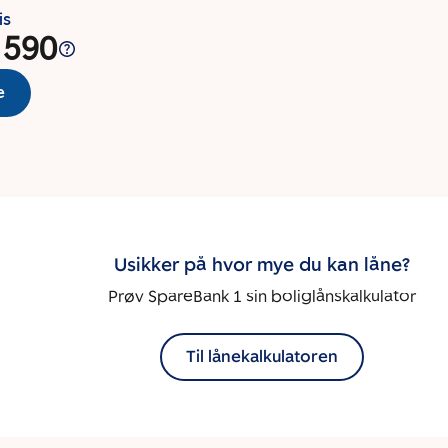
is
 590
e
Usikker på hvor mye du kan låne?
Prøv SpareBank 1 sin boliglånskalkulator
Til lånekalkulatoren