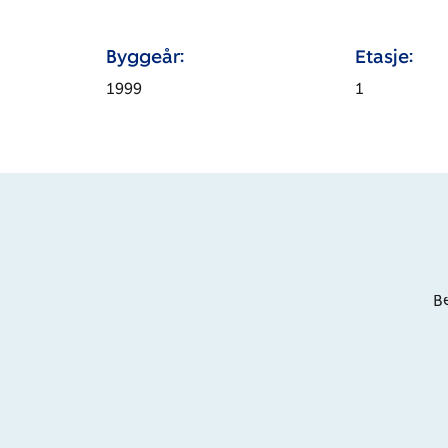
Byggeår:
Etasje:
1999
1
Be