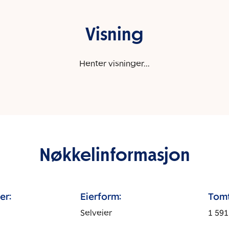
Visning
Henter visninger...
Nøkkelinformasjon
er:
Eierform:
Tomt
Selveier
1 591