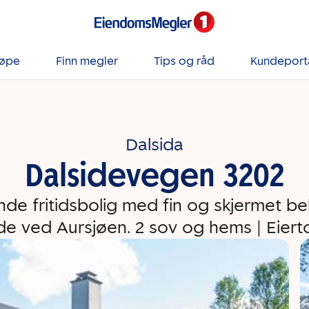
jøpe
Finn megler
Tips og råd
Kundeport
Dalsida
Dalsidevegen 3202
de fritidsbolig med fin og skjermet b
e ved Aursjøen. 2 sov og hems | Eier