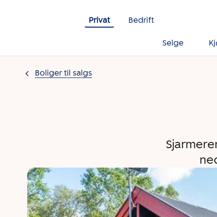
Gå til innholdet
Privat
Bedrift
Selge
K
Boliger til salgs
Sjarmeren
ned