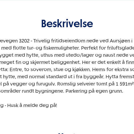
Beskrivelse
evegen 3202 - Trivelig fritidseiendom nede ved Aursjøen i D
, med flotte tur- og fiskemuligheter. Perfekt for friluftsglad
get med hytte, uthus med utedo/lager og naust nede ve
get fin og skjermet beliggenhet. Her er det enkelt å finne
tta: Entre, to soverom, stue og kjøkken. Hems for ekstra so
 hytte, med normal standard ut i fra byggeår. Hytta fremst
l på vegger og furugulv. Romslig selveier tomt på 1 591m² 
mråder rundt bygningene. Parkering på egen grunn. 

g - Husk å melde deg på!