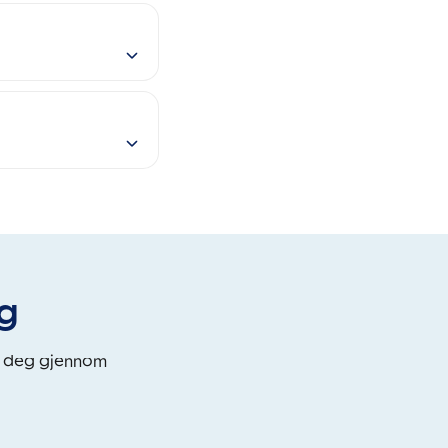
eg
i deg gjennom