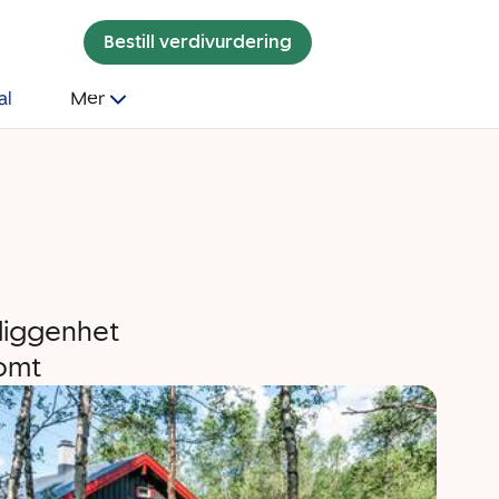
Bestill verdivurdering
al
Mer
eliggenhet
tomt