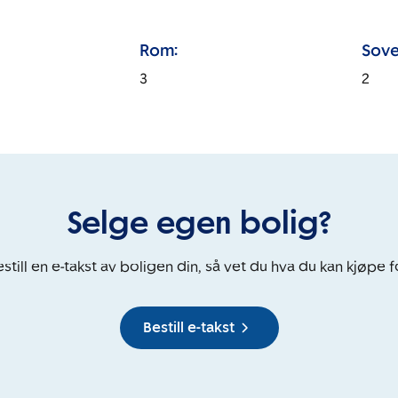
Rom:
Sove
3
2
Selge egen bolig?
still en e-takst av boligen din, så vet du hva du kan kjøpe f
Bestill e-takst