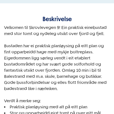
Beskrivelse
Velkomen til Skrovlevegen 9! Ein praktisk einebustad 
med stor tomt og nydeleg utsikt over fjord og fjell.

Bustaden har ei praktisk planløysing på eitt plan og 
fint opparbeidd hage med mykje boltreplass. 
Eigedommen ligg sørleg vendt i eit etablert 
bustadområdet og har svært gode solforhold og 
fantastisk utsikt over fjorden. Omlag 10 min i bil til 
Balestrand med m.a. skule, barnehage og butikkar. 
Gode bussforbindelsar og elles flott friområde med 
badestrand like i nærleiken.

Verdt å merke seg:
Praktisk planløysing med alt på eitt plan
Stor og opparbeidd eigt tomt på over eitt mål