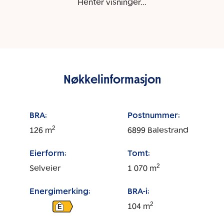
Henter visninger...
Nøkkelinformasjon
BRA:
Postnummer:
2
126
m
6899
Balestrand
Eierform:
Tomt:
2
Selveier
1 070
m
Energimerking:
BRA-i:
2
104
m
E