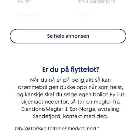
2
96
m
3213
Sandefjord
Eierform:
Tomt:
2
Selveier
99
m
Se hele annonsen
Energimerking:
BRA-i:
2
96
m
D
Byggeår:
Etasje:
Er du på flyttefot?
1986
2
Når du nå er på boligjakt så kan
Soverom:
drømmeboligen dukke opp når som helst,
2
og kanskje skal du selge egen bolig? Fyll ut
skjemaet nedenfor, så tar en megler fra
EiendomsMegler 1 Sør-Norge, avdeling
Sandefjord, kontakt med deg.
Obligatoriske felter er merket med *