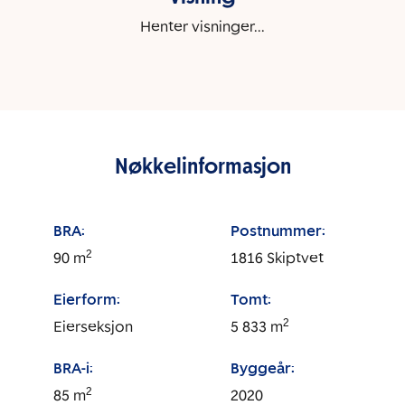
Henter visninger...
Nøkkelinformasjon
BRA:
Postnummer:
2
90
m
1816
Skiptvet
Eierform:
Tomt:
2
Eierseksjon
5 833
m
BRA-i:
Byggeår:
2
85
m
2020