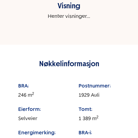
Visning
Henter visninger...
Nøkkelinformasjon
BRA:
Postnummer:
2
246
m
1929
Auli
Eierform:
Tomt:
2
Selveier
1 389
m
Energimerking:
BRA-i: