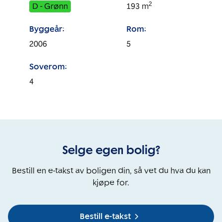
2
D - Grønn
193
m
Byggeår:
Rom:
2006
5
Soverom:
4
Selge egen bolig?
Bestill en e-takst av boligen din, så vet du hva du kan
kjøpe for.
Bestill e-takst