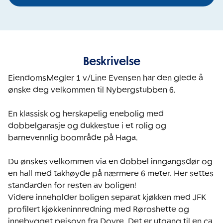
Beskrivelse
EiendomsMegler 1 v/Line Evensen har den glede å 
ønske deg velkommen til Nybergstubben 6. 

En klassisk og herskapelig enebolig med 
dobbelgarasje og dukkestue i et rolig og 
barnevennlig boområde på Haga. 

Du ønskes velkommen via en dobbel inngangsdør og 
en hall med takhøyde på nærmere 6 meter. Her settes 
standarden for resten av boligen!

Videre inneholder boligen separat kjøkken med JFK 
profilert kjøkkeninnredning med Røroshette og 
innebygget peisovn fra Dovre. Det er utgang til en ca 