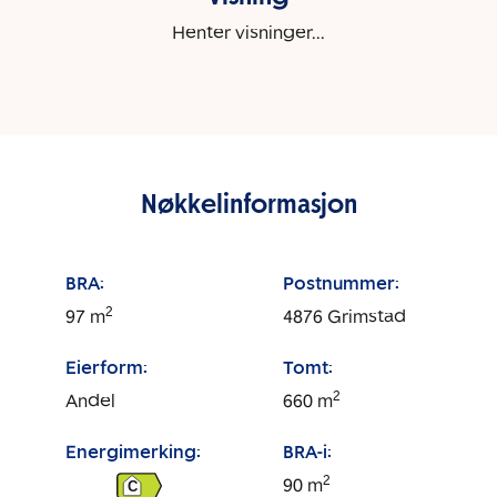
Henter visninger...
Nøkkelinformasjon
BRA:
Postnummer:
2
97
m
4876
Grimstad
Eierform:
Tomt:
2
Andel
660
m
Energimerking:
BRA-i:
2
90
m
C