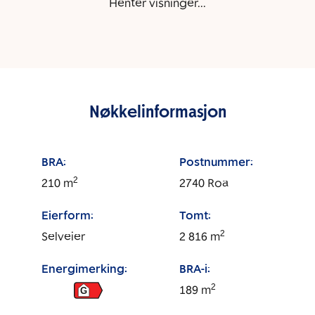
Henter visninger...
Nøkkelinformasjon
BRA:
Postnummer:
2
210
m
2740
Roa
Eierform:
Tomt:
2
Selveier
2 816
m
Energimerking:
BRA-i:
2
189
m
G