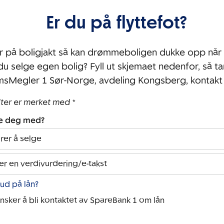
Er du på flyttefot?
r på boligjakt så kan drømmeboligen dukke opp når 
 du selge egen bolig? Fyll ut skjemaet nedenfor, så ta
sMegler 1 Sør-Norge, avdeling Kongsberg, kontakt
lter er merket med *
pe deg med?
rer å selge
er en verdivurdering/e-takst
bud på lån?
ønsker å bli kontaktet av SpareBank 1 om lån