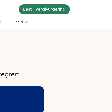
Bestill verdivurdering
al
Mer
tegrert