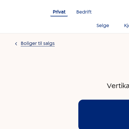
Gå til innholdet
Privat
Bedrift
Selge
K
Boliger til salgs
Vertik