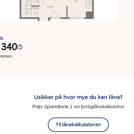
is
 340
dommen
Usikker på hvor mye du kan låne?
Prøv SpareBank 1 sin boliglånskalkulator
Til lånekalkulatoren