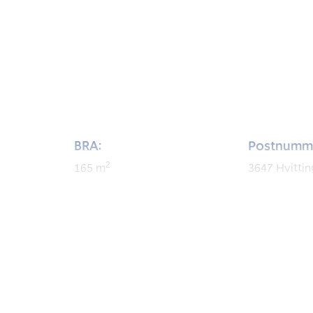
BRA:
Postnumm
2
165
m
3647
Hvitti
BRA-i:
Byggeår:
2
146
m
1962