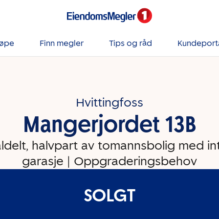
jøpe
Finn megler
Tips og råd
Kundeport
Hvittingfoss
Mangerjordet 13B
aldelt, halvpart av tomannsbolig med in
garasje | Oppgraderingsbehov
SOLGT