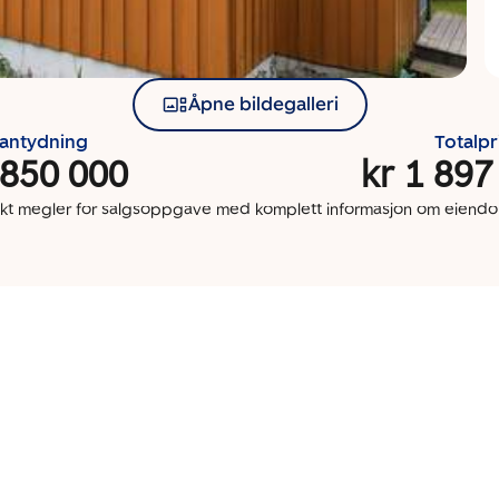
Åpne bildegalleri
santydning
Totalpr
 850 000
kr 1 897
kt megler for salgsoppgave med komplett informasjon om eien