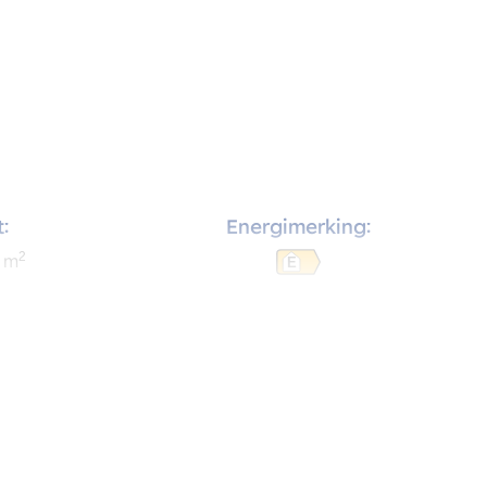
:
Energimerking:
2
m
E
rom: