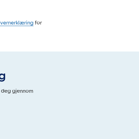
nvernerklæring
for
eg
i deg gjennom