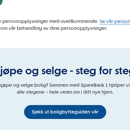
ine personopplysninger med uvedkommende.
Se vår perso
 om vår behandling av dine personopplysninger.
jøpe og selge - steg for st
 kjøpe og selge bolig? Sammen med SpareBank 1 hjelper v
alle stegene – hele veien inn i ditt nye hjem.
Sjekk ut boligbytteguiden vår