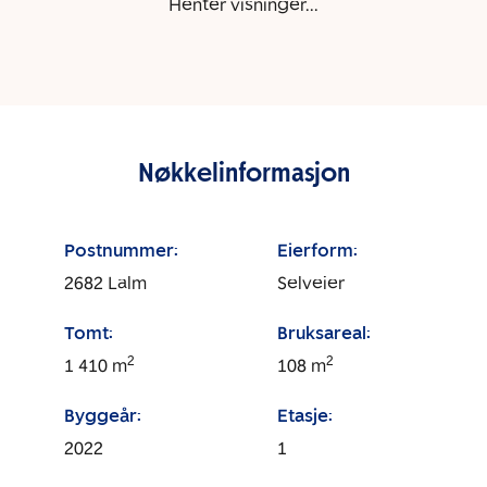
Henter visninger...
Nøkkelinformasjon
Postnummer:
Eierform:
2682
Lalm
Selveier
Tomt:
Bruksareal:
2
2
1 410
m
108
m
Byggeår:
Etasje:
2022
1