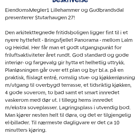
EiendomsMegler1 Lillehammer og Gudbrandsdal 
presenterer Stutarhaugen 27!

Den arkitekttegnede fritidsboligen ligger fint til i et 
nyere hyttefelt - Bringsfjellet Panorama - mellom Lalm 
og Heidal. Her får man et godt utgangspunkt for 
friluftsaktiviteter året rundt. God standard og gode 
interiør- og fargevalg gir hytta et helhetlig uttrykk. 
Planløsningen går over ett plan og byr bl.a. på en 
praktisk, flislagt entré, romslig stue- og kjøkkenløsning 
m/utgang til overbygd terrasse, et tidsriktig kjøkken, 
4 gode soverom, to bad samt et smart innredet 
vaskerom med dør ut. I tillegg hems innredet 
m/ekstra soveplasser. Lagringsplass i utvendig bod. 
Man kjører nesten helt til døra, og det er tilgjengelig 
el-billader. Til nærmeste dagligvare er det ca 10 
minutters kjøring. 