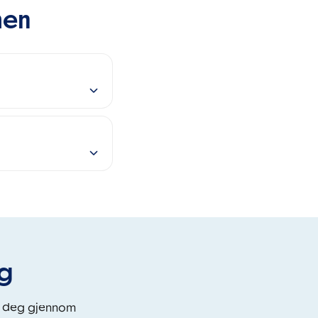
men
eg
i deg gjennom