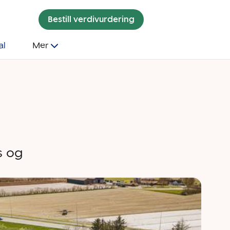
Bestill verdivurdering
al
Mer
s og