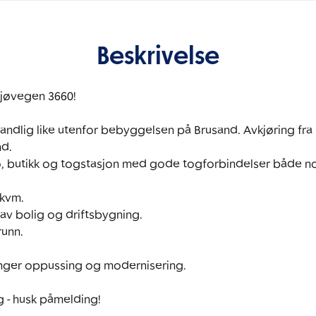
Beskrivelse
jøvegen 3660!

ndlig like utenfor bebyggelsen på Brusand. Avkjøring fra
. 

 sjø, butikk og togstasjon med gode togforbindelser både n
vm. 

v bolig og driftsbygning.

unn.

ger oppussing og modernisering. 

g - husk påmelding!