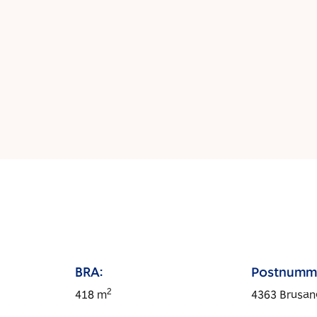
BRA:
Postnumm
2
418
m
4363
Brusa