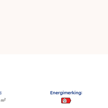
:
Energimerking:
2
m
G