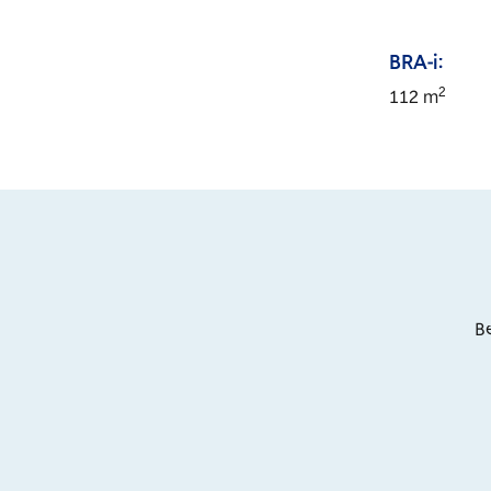
BRA-i:
2
112
m
Be