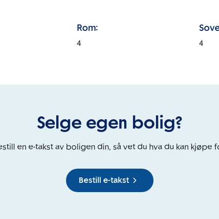
Rom:
Sove
4
4
Selge egen bolig?
still en e-takst av boligen din, så vet du hva du kan kjøpe f
Bestill e-takst