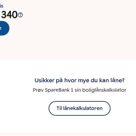
is
 340
e
Usikker på hvor mye du kan låne?
Prøv SpareBank 1 sin boliglånskalkulator
Til lånekalkulatoren