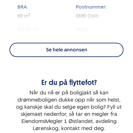
BRA:
Postnummer:
2
69
m
0690
Oslo
Eierform:
Tomt:
2
Eierseksjon
4 807
m
Se hele annonsen
Energimerking:
BRA-i:
2
64
m
D
Byggeår:
Etasje:
Er du på flyttefot?
2005
1
Når du nå er på boligjakt så kan
Rom:
Soverom:
drømmeboligen dukke opp når som helst,
3
2
og kanskje skal du selge egen bolig? Fyll ut
skjemaet nedenfor, så tar en megler fra
EiendomsMegler 1 Østlandet, avdeling
Lørenskog, kontakt med deg.