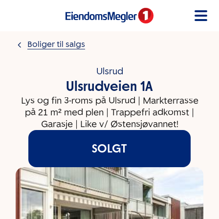
Gå til innholdet
Boliger til salgs
Ulsrud
Ulsrudveien 1A
Lys og fin 3-roms på Ulsrud | Markterrasse
på 21 m² med plen | Trappefri adkomst |
Garasje | Like v/ Østensjøvannet!
SOLGT