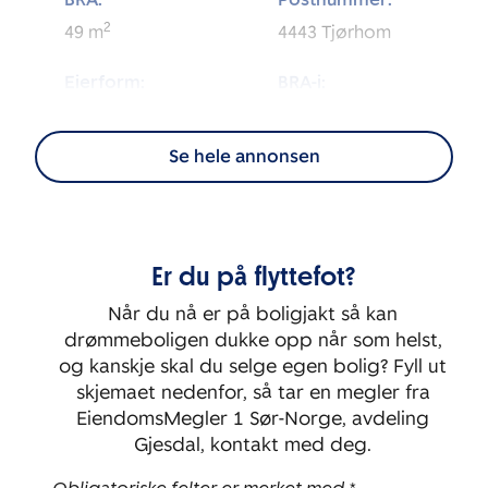
2
49
m
4443
Tjørhom
Eierform:
BRA-i:
2
Eierseksjon
46
m
Se hele annonsen
Byggeår:
Etasje:
1968
1
Soverom:
Er du på flyttefot?
1
Når du nå er på boligjakt så kan
drømmeboligen dukke opp når som helst,
og kanskje skal du selge egen bolig? Fyll ut
skjemaet nedenfor, så tar en megler fra
EiendomsMegler 1 Sør-Norge, avdeling
Gjesdal, kontakt med deg.