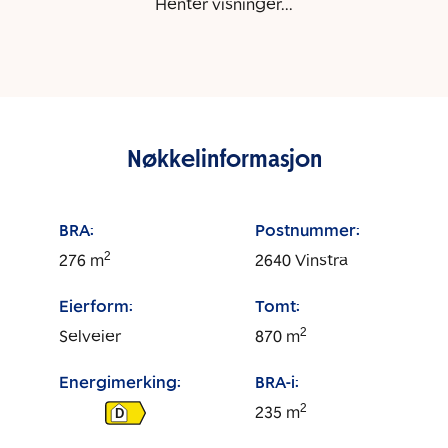
Henter visninger...
Nøkkelinformasjon
BRA:
Postnummer:
2
276
m
2640
Vinstra
Eierform:
Tomt:
2
Selveier
870
m
Energimerking:
BRA-i:
2
235
m
D