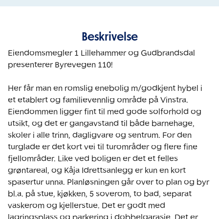
Beskrivelse
Eiendomsmegler 1 Lillehammer og Gudbrandsdal 
presenterer Byrevegen 110!

Her får man en romslig enebolig m/godkjent hybel i 
et etablert og familievennlig område på Vinstra. 
Eiendommen ligger fint til med gode solforhold og 
utsikt, og det er gangavstand til både barnehage, 
skoler i alle trinn, dagligvare og sentrum. For den 
turglade er det kort vei til turområder og flere fine 
fjellområder. Like ved boligen er det et felles 
grøntareal, og Kåja Idrettsanlegg er kun en kort 
spasertur unna. Planløsningen går over to plan og byr 
bl.a. på stue, kjøkken, 5 soverom, to bad, separat 
vaskerom og kjellerstue. Det er godt med 
lagringsplass og parkering i dobbelgarasje. Det er 