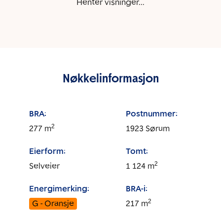
Henter visninger...
Nøkkelinformasjon
BRA:
Postnummer:
2
277
m
1923
Sørum
Eierform:
Tomt:
2
Selveier
1 124
m
Energimerking:
BRA-i:
2
G - Oransje
217
m