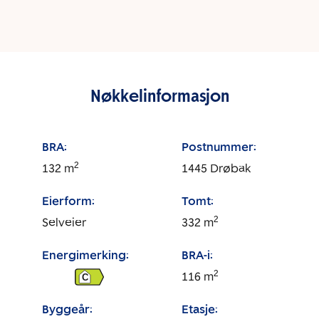
Nøkkelinformasjon
BRA:
Postnummer:
2
132
m
1445
Drøbak
Eierform:
Tomt:
2
Selveier
332
m
Energimerking:
BRA-i:
2
116
m
C
Byggeår:
Etasje: