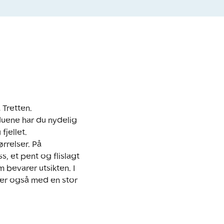
Tretten. 
uene har du nydelig 
ellet. 

relser. På 
 et pent og flislagt 
bevarer utsikten. I 
er også med en stor 