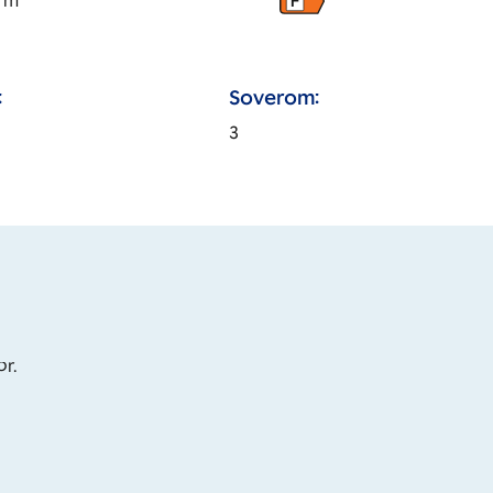
m
F
:
Soverom:
3
or.