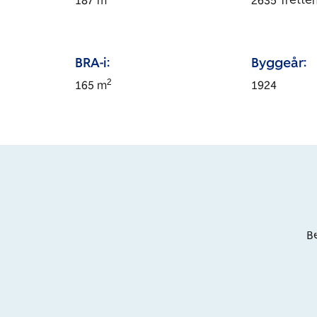
187
m
2635
Trette
BRA-i:
Byggeår:
2
165
m
1924
Be