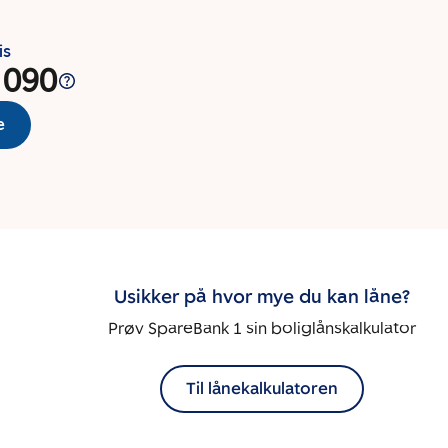
is
 090
e
Usikker på hvor mye du kan låne?
Prøv SpareBank 1 sin boliglånskalkulator
Til lånekalkulatoren