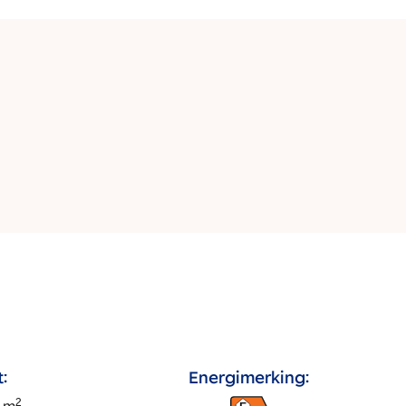
:
Energimerking:
2