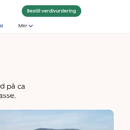
Bestill verdivurdering
al
Mer
d på ca
asse.