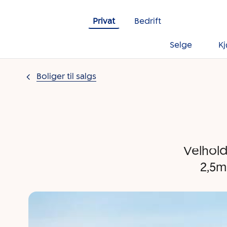
Gå til innholdet
Privat
Bedrift
Selge
K
Boliger til salgs
Velhol
2,5m