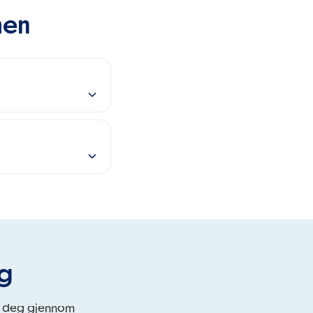
men
eg
i deg gjennom