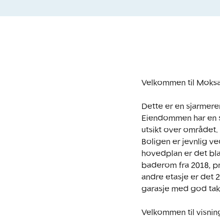
Velkommen til Moksa
Dette er en sjarmere
Eiendommen har en st
utsikt over området. 
Boligen er jevnlig v
hovedplan er det bla
baderom fra 2018, pr
andre etasje er det 
garasje med god takh
Velkommen til visnin