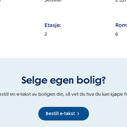
n
Selveier
2 537
Etasje:
Rom
2
6
Selge egen bolig?
still en e-takst av boligen din, så vet du hva du kan kjøpe f
Bestill e-takst