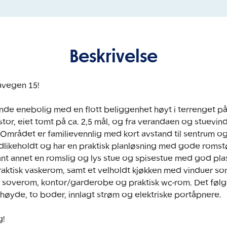
Beskrivelse
vegen 15!

nde enebolig med en flott beliggenhet høyt i terrenget på 
or, eiet tomt på ca. 2,5 mål, og fra verandaen og stuevind
Området er familievennlig med kort avstand til sentrum og fj
edlikeholdt og har en praktisk planløsning med gode romstør
nt annet en romslig og lys stue og spisestue med god plass,
aktisk vaskerom, samt et velholdt kjøkken med vinduer som 
2 soverom, kontor/garderobe og praktisk wc-rom. Det følg
øyde, to boder, innlagt strøm og elektriske portåpnere. 

g!