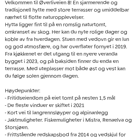
Velkommen til Øverliveien 8! En sjarmerende og 
tradisjonell hytte med store terrasser og umiddelbar 
nærhet til flotte naturopplevelser.

Hytta ligger fint til på en romslig naturtomt, 
omkranset av skog. Her kan du nyte rolige dager og 
koble av fra hverdagen. Stuen med vedovn gir en lun 
og god atmosfære, og har overflater fornyet i 2019. 
Fra kjøkkenet er det utgang til en nyere veranda 
bygget i 2023, og på baksiden finner du enda en 
terrasse. Med uteplasser mot både øst og vest kan 
du følge solen gjennom dagen.

Høydepunkter:

- Fritidseiendom på eiet tomt på nesten 1,5 mål

- De fleste vinduer er skiftet i 2021

- Kort vei til langrennsløyper og alpinanlegg

- Jaktmuligheter. Fiskemuligheter i Mistra, Renaelva og 
Storsjøen.

- Frittstående redskapsbod fra 2014 og vedskjul for 