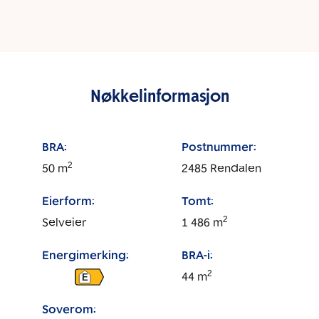
Nøkkelinformasjon
BRA:
Postnummer:
2
50
m
2485
Rendalen
Eierform:
Tomt:
2
Selveier
1 486
m
Energimerking:
BRA-i:
2
44
m
E
Soverom: