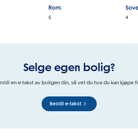
Rom:
Sove
5
4
Selge egen bolig?
still en e-takst av boligen din, så vet du hva du kan kjøpe f
Bestill e-takst