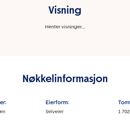
Visning
Henter visninger...
Nøkkelinformasjon
er:
Eierform:
Tomt
sen
Selveier
1 702