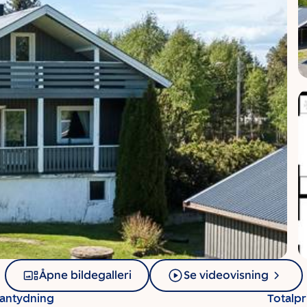
Åpne bildegalleri
Se videovisning
santydning
Totalpr