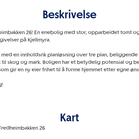
Beskrivelse
eimbakken 26! En enebolig med stor, opparbeidet tomt og 
givelser på Kjellmyra.

med en innholdsrik planløsning over tre plan, beliggende i 
il skog og mark. Boligen har et betydelig potensial og be
m gir en ny eier frihet til å forme hjemmet etter egne ønsk
g!
Kart