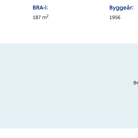
BRA-i:
Byggeår:
2
187
m
1956
Be