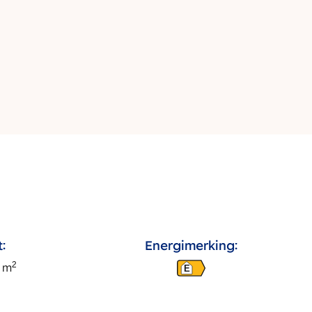
:
Energimerking:
2
m
E