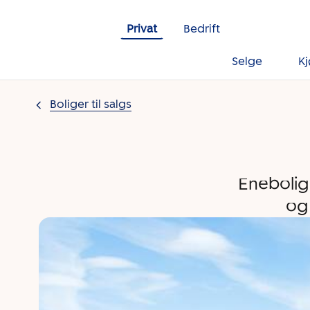
Gå til innholdet
Privat
Bedrift
Selge
K
Boliger til salgs
Enebolig 
og