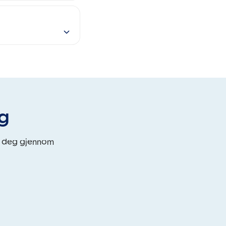
eg
i deg gjennom