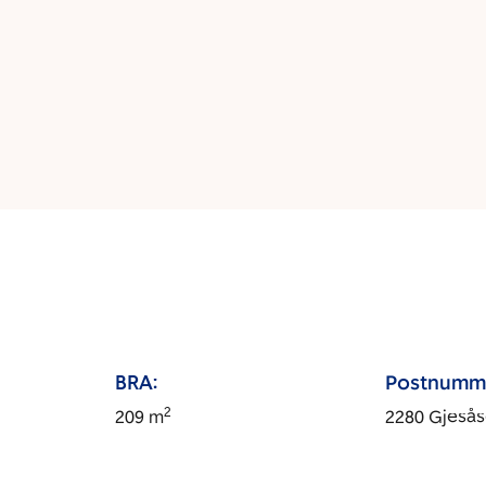
BRA:
Postnumm
2
209
m
2280
Gjeså