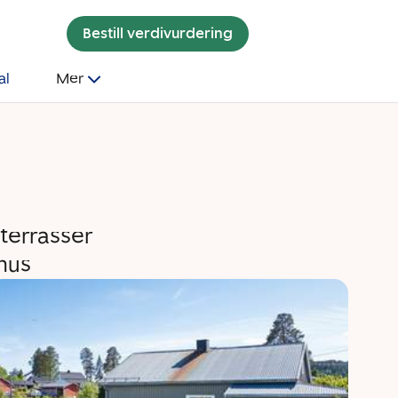
Bestill verdivurdering
al
Mer
 terrasser
hus