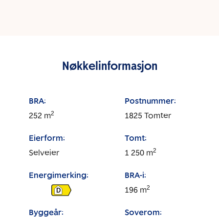
Nøkkelinformasjon
BRA:
Postnummer:
2
252
m
1825
Tomter
Eierform:
Tomt:
2
Selveier
1 250
m
Energimerking:
BRA-i:
2
196
m
D
Byggeår:
Soverom: