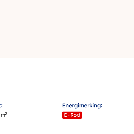
:
Energimerking:
2
m
E - Rød