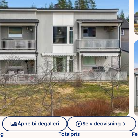
Åpne bildegalleri
Se videovisning
ng
Totalpris
Fe