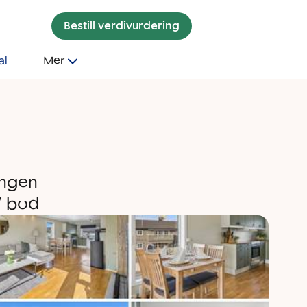
Bestill verdivurdering
al
Mer
Ingen
/ bod