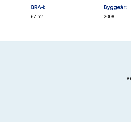
BRA-i:
Byggeår:
2
67
m
2008
Be