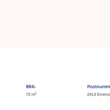
BRA:
Postnumm
2
72
m
2413
Elver