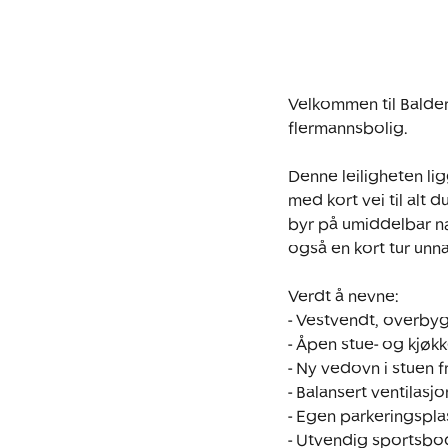
Velkommen til Balders 
flermannsbolig. 

Denne leiligheten li
med kort vei til alt
byr på umiddelbar næ
også en kort tur unna.
Verdt å nevne:

- Vestvendt, overby
- Åpen stue- og kjøkk
- Ny vedovn i stuen 
- Balansert ventilasjo
- Egen parkeringsplas
- Utvendig sportsbod