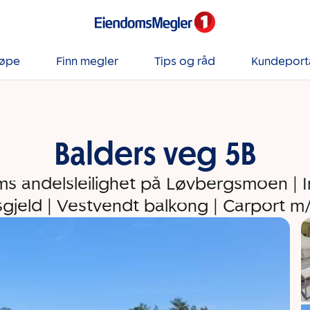
jøpe
Finn megler
Tips og råd
Kundeport
Balders veg 5B
ms andelsleilighet på Løvbergsmoen | 
esgjeld | Vestvendt balkong | Carport m