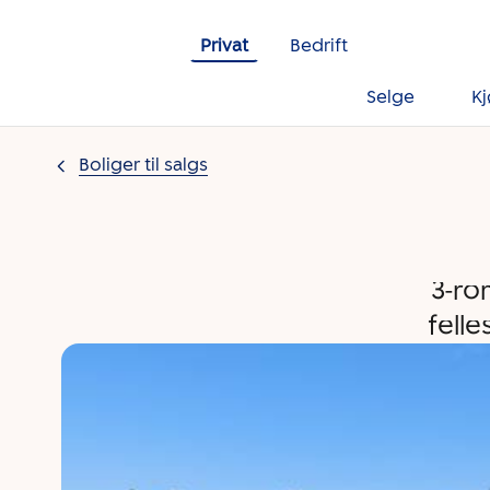
Gå til innholdet
Privat
Bedrift
Selge
K
Boliger til salgs
3-ro
fell