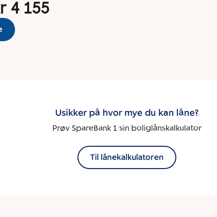
r 4 155
e
Usikker på hvor mye du kan låne?
Prøv SpareBank 1 sin boliglånskalkulator
Til lånekalkulatoren