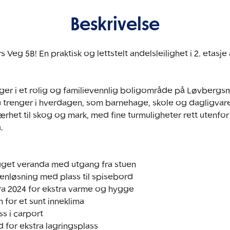
Beskrivelse
Veg 5B! En praktisk og lettstelt andelsleilighet i 2. etasje 
gger i et rolig og familievennlig boligområde på Løvbergs
 du trenger i hverdagen, som barnehage, skole og dagligvar
rhet til skog og mark, med fine turmuligheter rett utenfor 


gget veranda med utgang fra stuen

enløsning med plass til spisebord

fra 2024 for ekstra varme og hygge

n for et sunt inneklima

s i carport

 for ekstra lagringsplass
