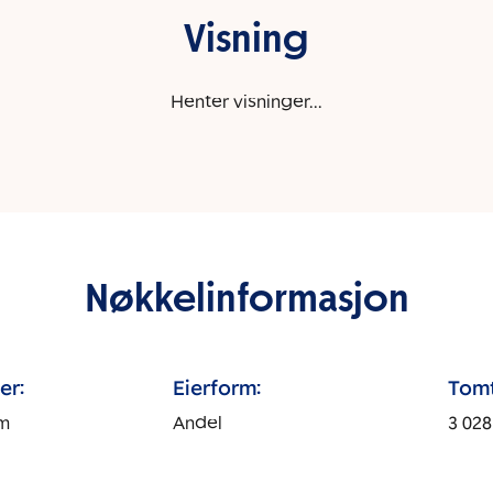
Visning
Henter visninger...
Nøkkelinformasjon
er:
Eierform:
Tomt
um
Andel
3 028