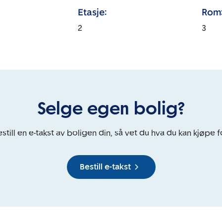
Etasje:
Rom
2
3
Selge egen bolig?
still en e-takst av boligen din, så vet du hva du kan kjøpe f
Bestill e-takst