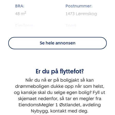
BRA:
Postnummer:
2
48
m
1473
Lørenskog
Eierform:
Tomt:
2
Eierseksjon
7 675
m
Se hele annonsen
Energimerking:
BRA-i:
2
B - Gul
45
m
Byggeår:
Etasje:
Er du på flyttefot?
2023
1
Når du nå er på boligjakt så kan
Rom:
Soverom:
drømmeboligen dukke opp når som helst,
2
1
og kanskje skal du selge egen bolig? Fyll ut
skjemaet nedenfor, så tar en megler fra
EiendomsMegler 1 Østlandet, avdeling
Nybygg, kontakt med deg.