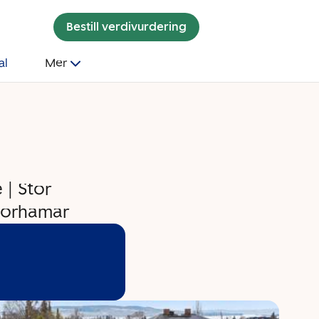
Bestill verdivurdering
al
Mer
| Stor
Storhamar