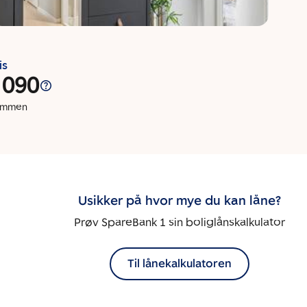
is
 090
dommen
Usikker på hvor mye du kan låne?
Prøv SpareBank 1 sin boliglånskalkulator
Til lånekalkulatoren