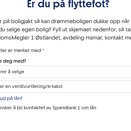
Er du på flyttefot?
r på boligjakt så kan drømmeboligen dukke opp når 
 du selge egen bolig? Fyll ut skjemaet nedenfor, så ta
domsMegler 1 Østlandet, avdeling Hamar, kontakt m
lter er merket med *
pe deg med?
rer å selge
er en verdivurdering/e-takst
bud på lån?
ønsker å bli kontaktet av SpareBank 1 om lån