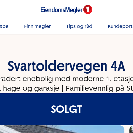
jøpe
Finn megler
Tips og råd
Kundeport
Svartoldervegen 4A
adert enebolig med moderne 1. etasje 
, hage og garasje | Familievennlig på 
SOLGT