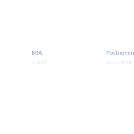
BRA:
Postnumm
2
211
m
2316
Hamar
BRA-i:
Byggeår:
2
196
m
1987