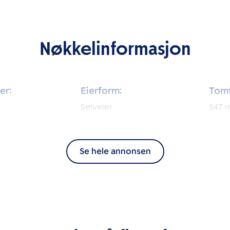
Nøkkelinformasjon
er:
Eierform:
Tomt
Selveier
547
Se hele annonsen
Rom:
Sove
3
2