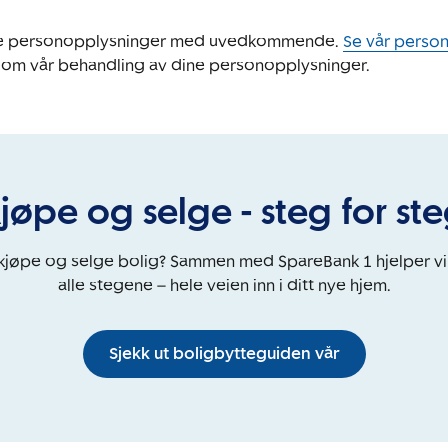
ine personopplysninger med uvedkommende.
Se vår perso
 om vår behandling av dine personopplysninger.
jøpe og selge - steg for st
 kjøpe og selge bolig? Sammen med SpareBank 1 hjelper v
alle stegene – hele veien inn i ditt nye hjem.
Sjekk ut boligbytteguiden vår