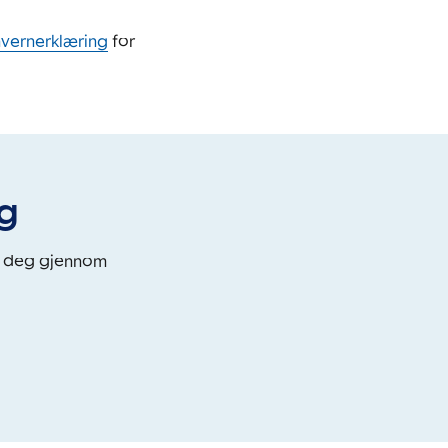
nvernerklæring
for
eg
i deg gjennom