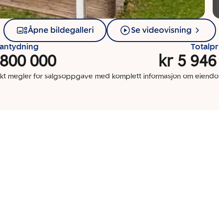
Åpne bildegalleri
Se videovisning
santydning
Totalpr
 800 000
kr 5 946
kt megler for salgsoppgave med komplett informasjon om eien