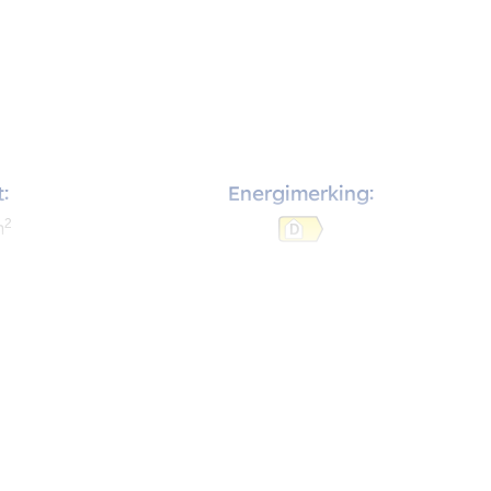
:
Energimerking:
2
m
D
rom: