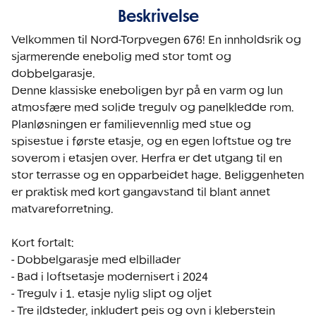
Beskrivelse
Velkommen til Nord-Torpvegen 676! En innholdsrik og 
sjarmerende enebolig med stor tomt og 
dobbelgarasje.

Denne klassiske eneboligen byr på en varm og lun 
atmosfære med solide tregulv og panelkledde rom. 
Planløsningen er familievennlig med stue og 
spisestue i første etasje, og en egen loftstue og tre 
soverom i etasjen over. Herfra er det utgang til en 
stor terrasse og en opparbeidet hage. Beliggenheten 
er praktisk med kort gangavstand til blant annet 
matvareforretning.

Kort fortalt:

- Dobbelgarasje med elbillader

- Bad i loftsetasje modernisert i 2024

- Tregulv i 1. etasje nylig slipt og oljet

- Tre ildsteder, inkludert peis og ovn i kleberstein
