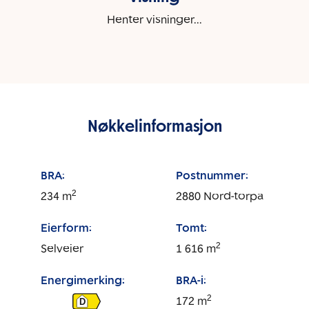
Henter visninger...
Nøkkelinformasjon
BRA:
Postnummer:
2
234
m
2880
Nord-torpa
Eierform:
Tomt:
2
Selveier
1 616
m
Energimerking:
BRA-i:
2
172
m
D