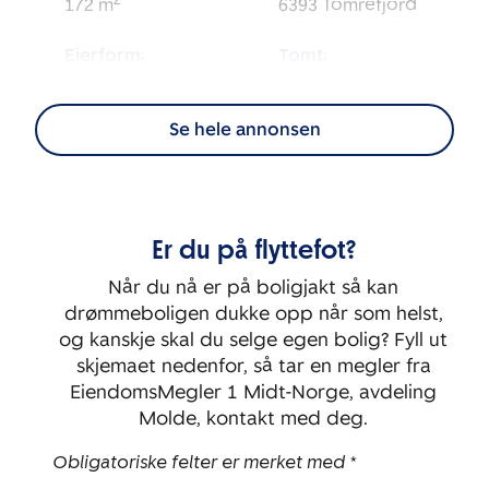
2
172
m
6393
Tomrefjord
Eierform:
Tomt:
2
Eierseksjon
855
m
Se hele annonsen
Energimerking:
BRA-i:
2
141
m
C
Byggeår:
Rom:
Er du på flyttefot?
2017
5
Når du nå er på boligjakt så kan
Soverom:
drømmeboligen dukke opp når som helst,
3
og kanskje skal du selge egen bolig? Fyll ut
skjemaet nedenfor, så tar en megler fra
EiendomsMegler 1 Midt-Norge, avdeling
Molde, kontakt med deg.
Obligatoriske felter er merket med *