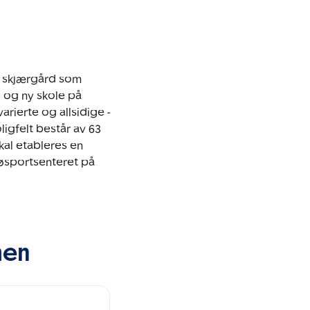
k skjærgård som 
og ny skole på  
rierte og allsidige - 
gfelt består av 63 
al etableres en 
øsportsenteret på 
men