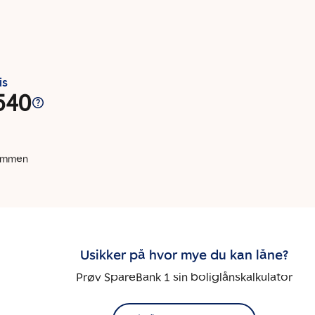
is
540
dommen
Usikker på hvor mye du kan låne?
Prøv SpareBank 1 sin boliglånskalkulator