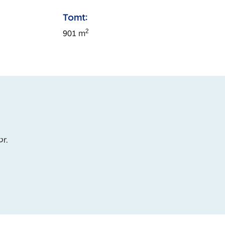
Tomt:
2
901
m
or.