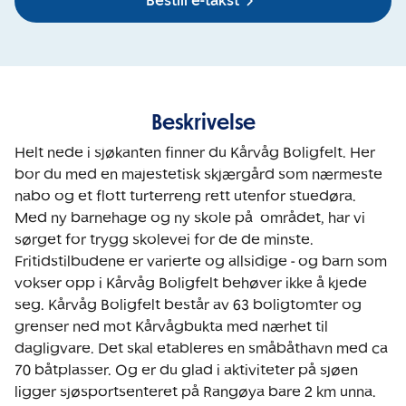
Bestill e-takst
Beskrivelse
Helt nede i sjøkanten finner du Kårvåg Boligfelt. Her 
bor du med en majestetisk skjærgård som nærmeste 
nabo og et flott turterreng rett utenfor stuedøra. 
Med ny barnehage og ny skole på  området, har vi 
sørget for trygg skolevei for de de minste.  
Fritidstilbudene er varierte og allsidige - og barn som 
vokser opp i Kårvåg Boligfelt behøver ikke å kjede 
seg. Kårvåg Boligfelt består av 63 boligtomter og 
grenser ned mot Kårvågbukta med nærhet til 
dagligvare. Det skal etableres en småbåthavn med ca 
70 båtplasser. Og er du glad i aktiviteter på sjøen 
ligger sjøsportsenteret på Rangøya bare 2 km unna.  