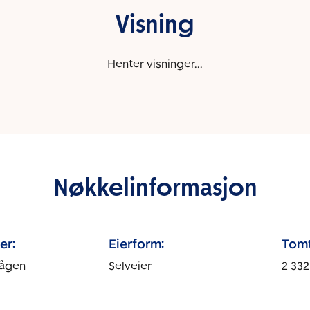
Visning
Henter visninger...
Nøkkelinformasjon
er:
Eierform:
Tomt
vågen
Selveier
2 332