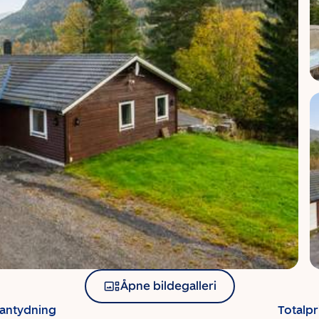
Åpne bildegalleri
santydning
Totalpr