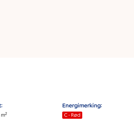
:
Energimerking:
2
m
C - Rød