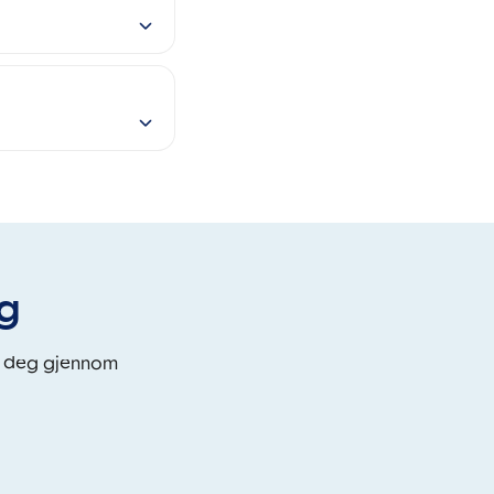
eg
i deg gjennom