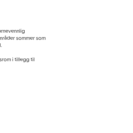
rnevennlig 
urområder sommer som 
.

m i tillegg til 