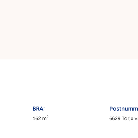
BRA:
Postnumm
2
162
m
6629
Torjul