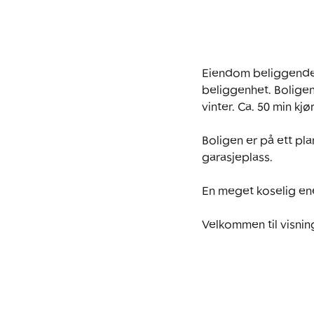
Eiendom beliggende p
beliggenhet. Boligen
vinter. Ca. 50 min kjø
Boligen er på ett pl
garasjeplass. 

En meget koselig ene
Velkommen til visning