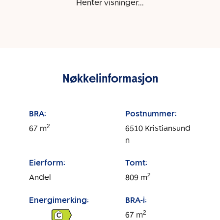
Henter visninger...
Nøkkelinformasjon
BRA:
Postnummer:
2
67
m
6510
Kristiansund
n
Eierform:
Tomt:
2
Andel
809
m
Energimerking:
BRA-i:
2
67
m
C