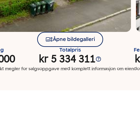
Åpne bildegalleri
ng
Totalpris
Fe
 000
kr 5 334 311
k
kt megler for salgsoppgave med komplett informasjon om eien