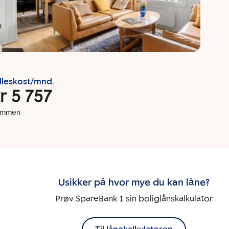
lleskost/mnd.
r 5 757
dommen
Usikker på hvor mye du kan låne?
Prøv SpareBank 1 sin boliglånskalkulator