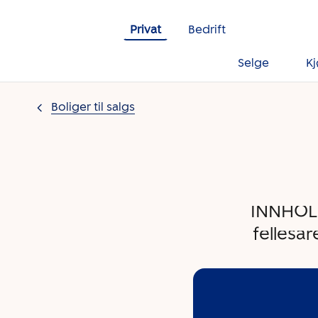
Gå til innholdet
Privat
Bedrift
Selge
K
Boliger til salgs
INNHOLD
fellesar