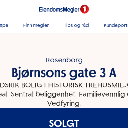
jøpe
Finn megler
Tips og råd
Kundeport
Rosenborg
Bjørnsons gate 3 A
SRIK BOLIG I HISTORISK TREHUSMILJØ
eal. Sentral beliggenhet. Familievennli
Vedfyring.
SOLGT