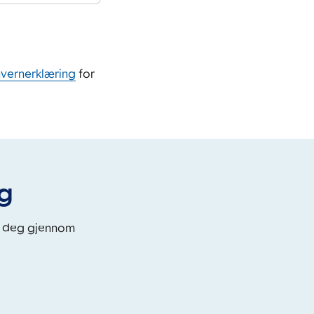
nvernerklæring
for
eg
i deg gjennom