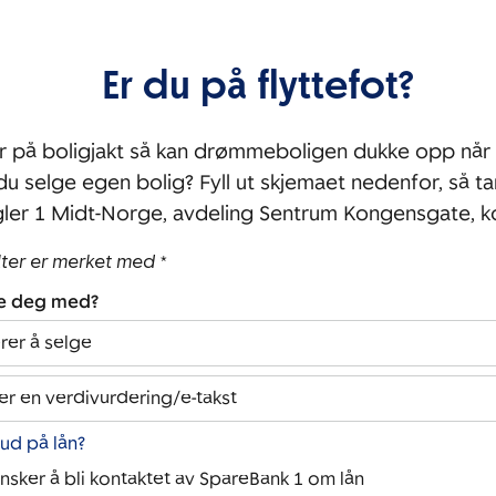
Er du på flyttefot?
r på boligjakt så kan drømmeboligen dukke opp når 
 du selge egen bolig? Fyll ut skjemaet nedenfor, så ta
er 1 Midt-Norge, avdeling Sentrum Kongensgate, k
lter er merket med *
pe deg med?
rer å selge
er en verdivurdering/e-takst
bud på lån?
ønsker å bli kontaktet av SpareBank 1 om lån