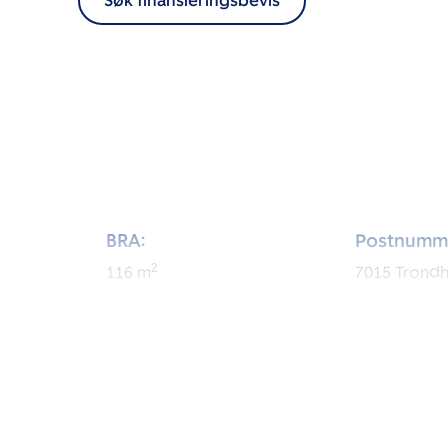
Søk finansieringsbevis
BRA:
Postnumm
2
116
m
7015
Trond
BRA-i:
Byggeår:
2
109
m
1923