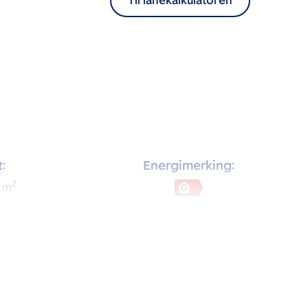
Til lånekalkulatoren
:
Energimerking:
2
m
G
rom: