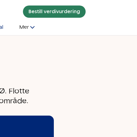
Bestill verdivurdering
al
Mer
. Flotte
g område.