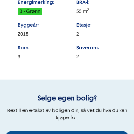
Energimerking:
BRA-i:
2
B - Grønn
55
m
Byggeår:
Etasje:
2018
2
Rom:
Soverom:
3
2
Selge egen bolig?
Bestill en e-takst av boligen din, så vet du hva du kan
kjøpe for.