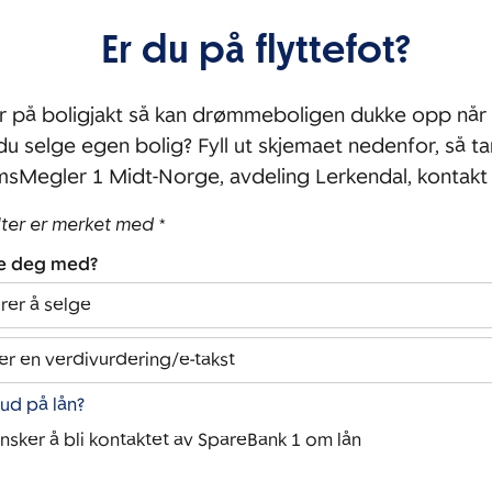
Er du på flyttefot?
r på boligjakt så kan drømmeboligen dukke opp når 
 du selge egen bolig? Fyll ut skjemaet nedenfor, så ta
sMegler 1 Midt-Norge, avdeling Lerkendal, kontak
lter er merket med *
pe deg med?
rer å selge
er en verdivurdering/e-takst
bud på lån?
ønsker å bli kontaktet av SpareBank 1 om lån