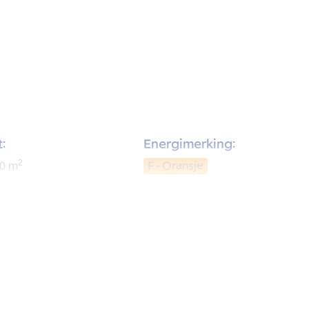
:
Energimerking:
2
0
m
F - Oransje
:
Soverom:
3