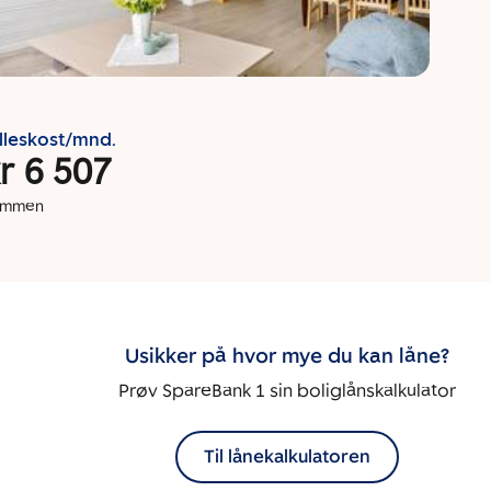
lleskost/mnd.
r 6 507
dommen
Usikker på hvor mye du kan låne?
Prøv SpareBank 1 sin boliglånskalkulator
Til lånekalkulatoren