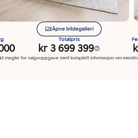
Åpne bildegalleri
ng
Totalpris
Fe
 000
kr 3 699 399
k
kt megler for salgsoppgave med komplett informasjon om eien