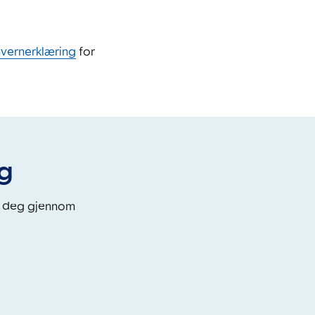
nvernerklæring
for
eg
i deg gjennom