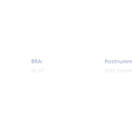
BRA:
Postnumm
2
95
m
7033
Trond
BRA-i:
Byggeår:
2
80
m
1967