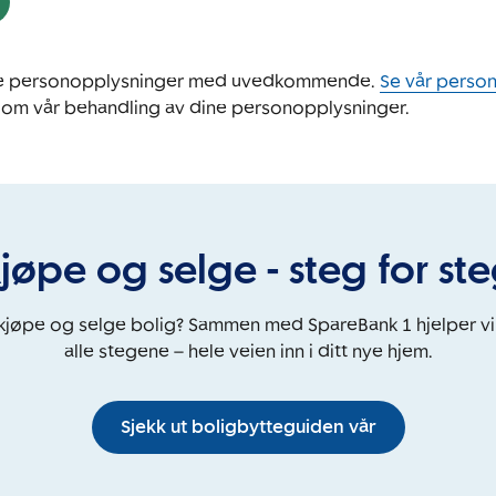
ine personopplysninger med uvedkommende.
Se vår perso
 om vår behandling av dine personopplysninger.
jøpe og selge - steg for st
 kjøpe og selge bolig? Sammen med SpareBank 1 hjelper v
alle stegene – hele veien inn i ditt nye hjem.
Sjekk ut boligbytteguiden vår