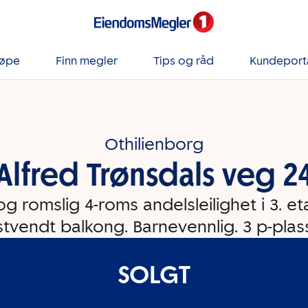
jøpe
Finn megler
Tips og råd
Kundeport
Othilienborg
Alfred Trønsdals veg 2
og romslig 4-roms andelsleilighet i 3. eta
tvendt balkong. Barnevennlig. 3 p-plas
SOLGT