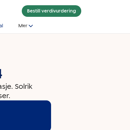
Bestill verdivurdering
al
Mer
4
sje. Solrik
ser.