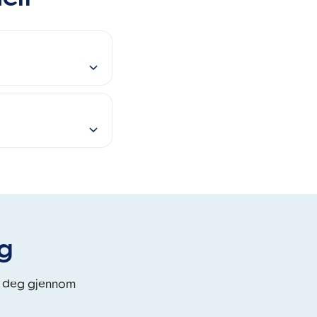
eg
i deg gjennom