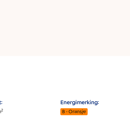
:
Energimerking:
2
m
B - Oransje