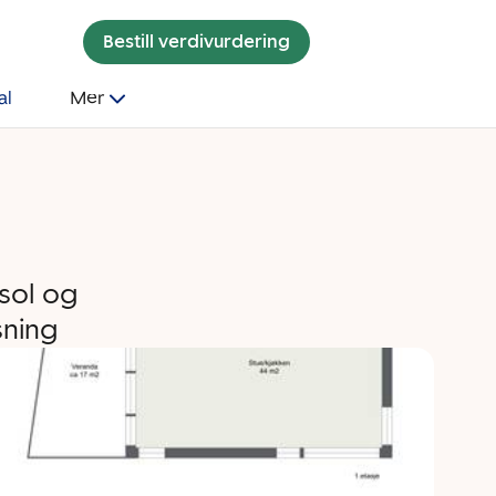
Bestill verdivurdering
al
Mer
 sol og
sning