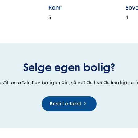
Rom:
Sove
5
4
Selge egen bolig?
still en e-takst av boligen din, så vet du hva du kan kjøpe f
Bestill e-takst