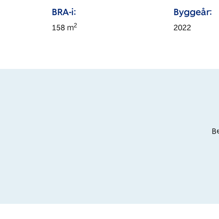
BRA-i:
Byggeår:
2
158
m
2022
Be