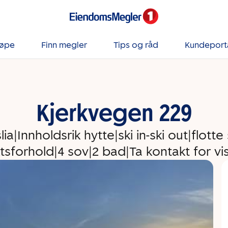
jøpe
Finn megler
Tips og råd
Kundeport
Kjerkvegen 229
ia|Innholdsrik hytte|ski in-ski out|flotte
ktsforhold|4 sov|2 bad|Ta kontakt for vi