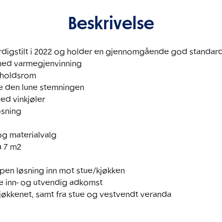
Beskrivelse
erdigstilt i 2022 og holder en gjennomgående god standard,
med varmegjenvinning

pholdsrom

e den lune stemningen

sning 

og materialvalg

 7 m2

en løsning inn mot stue/kjøkken

inn- og utvendig adkomst

 kjøkkenet, samt fra stue og vestvendt veranda