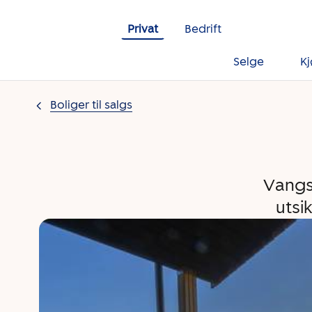
Gå til innholdet
Privat
Bedrift
Selge
K
Boliger til salgs
Vangsl
utsi