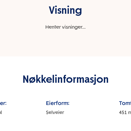
Visning
Henter visninger...
Nøkkelinformasjon
er:
Eierform:
Tomt
l
Selveier
451