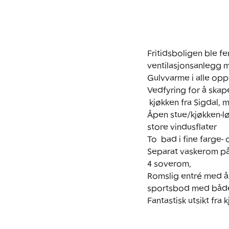
Fritidsboligen ble f
ventilasjonsanlegg 
Gulvvarme i alle op
Vedfyring for å skap
 kjøkken fra Sigdal, med vinkjøler

Åpen stue/kjøkken-lø
store vindusflater

To  bad i fine farge- 
Separat vaskerom på
4 soverom, 

Romslig entré med åp
sportsbod med både 
Fantastisk utsikt fra