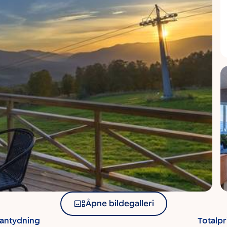
Åpne bildegalleri
santydning
Totalpr