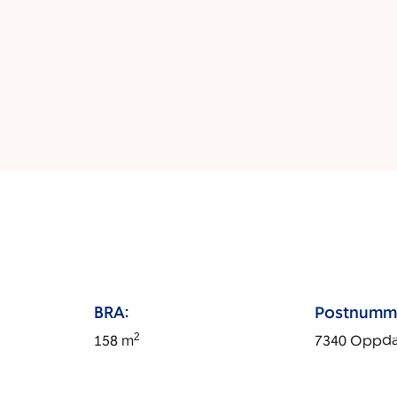
BRA:
Postnumm
2
158
m
7340
Oppda