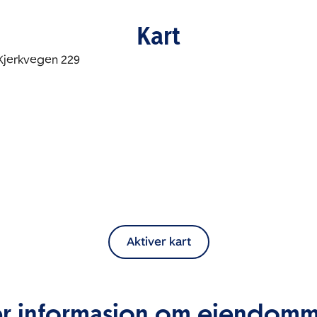
Kart
Aktiver kart
r informasjon om eiendom