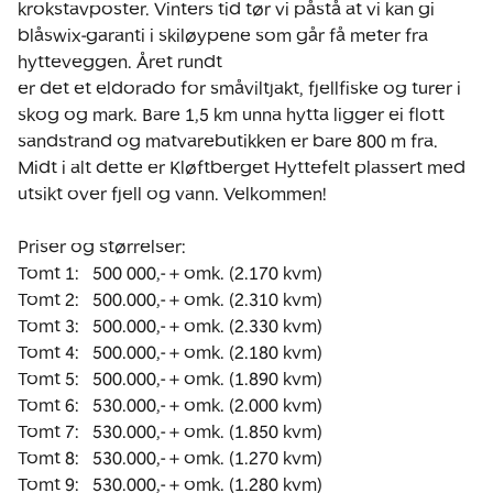
krokstavposter. Vinters tid tør vi påstå at vi kan gi 
blåswix-garanti i skiløypene som går få meter fra 
hytteveggen. Året rundt

er det et eldorado for småviltjakt, fjellfiske og turer i 
skog og mark. Bare 1,5 km unna hytta ligger ei flott 
sandstrand og matvarebutikken er bare 800 m fra.

Midt i alt dette er Kløftberget Hyttefelt plassert med 
utsikt over fjell og vann. Velkommen!

Priser og størrelser:

Tomt 1:   500 000,- + omk. (2.170 kvm)

Tomt 2:   500.000,- + omk. (2.310 kvm)

Tomt 3:   500.000,- + omk. (2.330 kvm)

Tomt 4:   500.000,- + omk. (2.180 kvm)

Tomt 5:   500.000,- + omk. (1.890 kvm)

Tomt 6:   530.000,- + omk. (2.000 kvm)

Tomt 7:   530.000,- + omk. (1.850 kvm)

Tomt 8:   530.000,- + omk. (1.270 kvm)

Tomt 9:   530.000,- + omk. (1.280 kvm)
