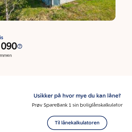
is
 090
dommen
Usikker på hvor mye du kan låne?
Prøv SpareBank 1 sin boliglånskalkulator
Til lånekalkulatoren