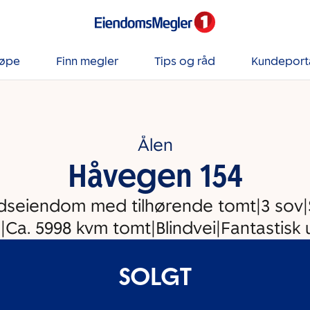
jøpe
Finn megler
Tips og råd
Kundeport
Ålen
Håvegen 154
itidseiendom med tilhørende tomt|3 sov
|Ca. 5998 kvm tomt|Blindvei|Fantastisk u
SOLGT