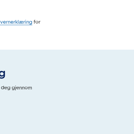
nvernerklæring
for
eg
i deg gjennom