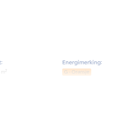
:
Energimerking:
2
m
G - Oransje
rom: