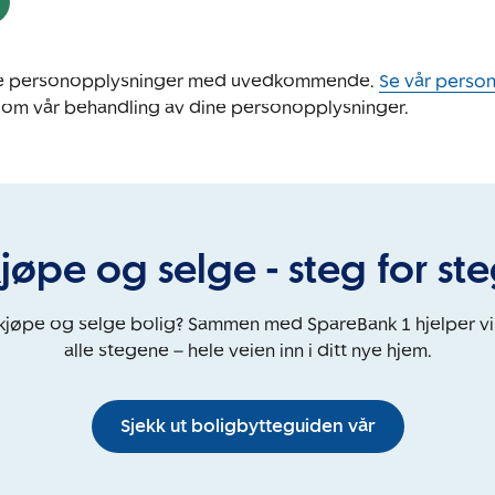
ine personopplysninger med uvedkommende.
Se vår perso
 om vår behandling av dine personopplysninger.
jøpe og selge - steg for st
 kjøpe og selge bolig? Sammen med SpareBank 1 hjelper v
alle stegene – hele veien inn i ditt nye hjem.
Sjekk ut boligbytteguiden vår