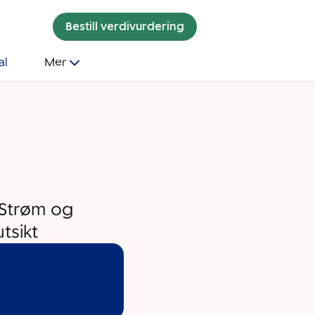
Bestill verdivurdering
al
Mer
|Strøm og
tsikt