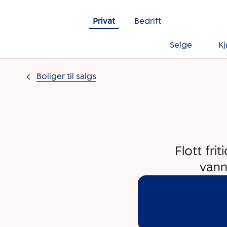
Gå til innholdet
Privat
Bedrift
Selge
K
Boliger til salgs
Flott fr
vann