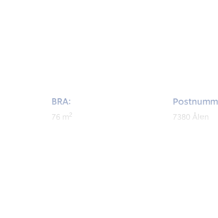
BRA:
Postnumm
2
76
m
7380
Ålen
BRA-i:
Byggeår:
2
69
m
1980