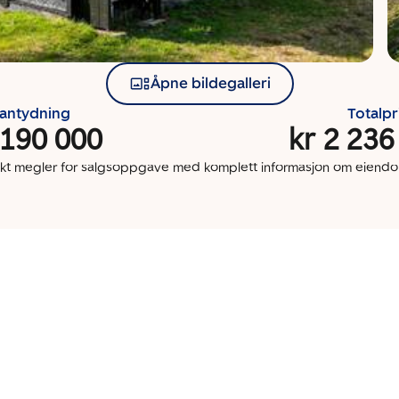
Åpne bildegalleri
santydning
Totalpr
 190 000
kr 2 236
kt megler for salgsoppgave med komplett informasjon om eien